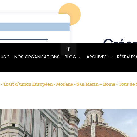
US ?
NOS ORGANISATIONS
BLOG
ARCHIVES
RÉSEAUX
 - Trait d’union Européen - Modane - San Marin – Rome - Tour de