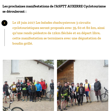
Les prochaines manifestations de l'ASPTT AUXERRE Cyclotourisme
se dérouleront :
Le 18 juin 2017
Les balades charbuysiennes
3 circuits
cyclotouristiques seront proposés avec 35, 60 et 80 km, ainsi
qu'une rando pédestre de 12km fléchée et en départ libre,
cette manifestation se terminera avec une dégustation de
boudin grillé.