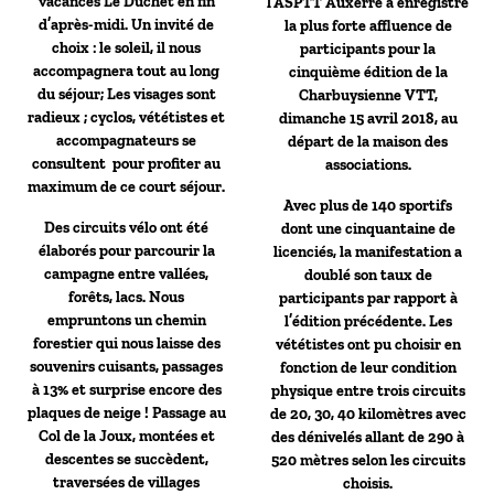
vacances Le Duchet en fin
l’ASPTT Auxerre a enregistré
d’après-midi. Un invité de
la plus forte affluence de
choix : le soleil, il nous
participants pour la
accompagnera tout au long
cinquième édition de la
du séjour; Les visages sont
Charbuysienne VTT,
radieux ; cyclos, vététistes et
dimanche 15 avril 2018, au
accompagnateurs se
départ de la maison des
consultent pour profiter au
associations.
maximum de ce court séjour.
Avec plus de 140 sportifs
Des circuits vélo ont été
dont une cinquantaine de
élaborés pour parcourir la
licenciés, la manifestation a
campagne entre vallées,
doublé son taux de
forêts, lacs. Nous
participants par rapport à
empruntons un chemin
l’édition précédente. Les
forestier qui nous laisse des
vététistes ont pu choisir en
souvenirs cuisants, passages
fonction de leur condition
à 13% et surprise encore des
physique entre trois circuits
plaques de neige ! Passage au
de 20, 30, 40 kilomètres avec
Col de la Joux, montées et
des dénivelés allant de 290 à
descentes se succèdent,
520 mètres selon les circuits
traversées de villages
choisis.