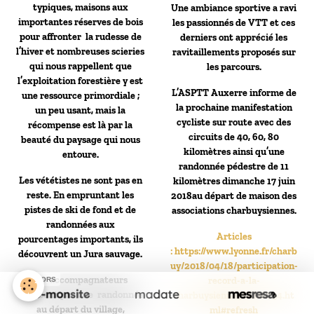
typiques, maisons aux
Une ambiance sportive a ravi
importantes réserves de bois
les passionnés de VTT et ces
pour affronter la rudesse de
derniers ont apprécié les
l’hiver et nombreuses scieries
ravitaillements proposés sur
qui nous rappellent que
les parcours.
l’exploitation forestière y est
L’ASPTT Auxerre informe de
une ressource primordiale ;
la prochaine manifestation
un peu usant, mais la
cycliste sur route avec des
récompense est là par la
circuits de 40, 60, 80
beauté du paysage qui nous
kilomètres ainsi qu’une
entoure.
randonnée pédestre de 11
Les vététistes ne sont pas en
kilomètres dimanche 17 juin
reste. En empruntant les
2018au départ de maison des
pistes de ski de fond et de
associations charbuysiennes.
randonnées aux
Articles
pourcentages importants, ils
:
https://www.lyonne.fr/charb
découvrent un Jura sauvage.
uy/2018/04/18/participation-
Les accompagnateurs
record-a-la-
SPONSORS
débutent par une randonnée
charbuysienne_12816734.ht
au départ du village,
ml#refresh