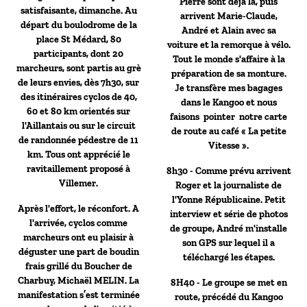
Pierre sont déjà là, puis
satisfaisante, dimanche. Au
arrivent Marie-Claude,
départ du boulodrome de la
André et Alain avec sa
place St Médard, 80
voiture et la remorque à vélo.
participants, dont 20
Tout le monde s'affaire à la
marcheurs, sont partis au grè
préparation de sa monture.
de leurs envies, dès 7h30, sur
Je transfère mes bagages
des itinéraires cyclos de 40,
dans le Kangoo et nous
60 et 80 km orientés sur
faisons pointer notre carte
l'Aillantais ou sur le circuit
de route au café « La petite
de randonnée pédestre de 11
Vitesse ».
km. Tous ont apprécié le
ravitaillement proposé à
8h30 - Comme prévu arrivent
Villemer.
Roger et la journaliste de
l'Yonne Républicaine. Petit
Après l'effort, le réconfort. A
interview et série de photos
l'arrivée, cyclos comme
de groupe, André m'installe
marcheurs ont eu plaisir à
son GPS sur lequel il a
déguster une part de boudin
téléchargé les étapes.
frais grillé du Boucher de
Charbuy, Michaël MELIN. La
8H40 - Le groupe se met en
manifestation s’est terminée
route, précédé du Kangoo