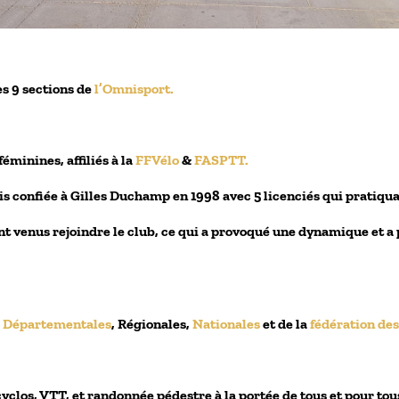
s 9 sections de
l
’Omnisport.
éminines, affiliés à la
FFVélo
&
FASPTT.
uis confiée à Gilles Duchamp en 1998 avec 5 licenciés qui pratiq
 venus rejoindre le club, ce qui a provoqué une dynamique et a 
o
Départementales
, Régionales,
Nationales
et de la
fédération de
cyclos, VTT, et randonnée pédestre à la portée de tous et pour to