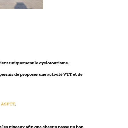
uaient uniquement le cyclotourisme.
permis de proposer une activité VTT et de
s ASPTT
.
us les niveaux afin que chacun passe un bon