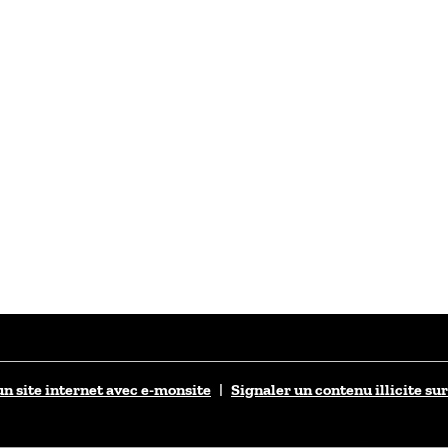
un site internet avec e-monsite
Signaler un contenu illicite sur