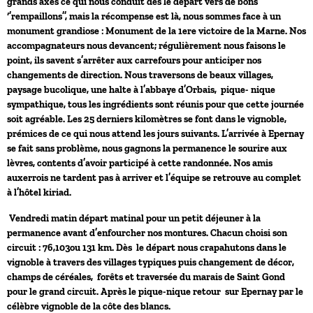
grands axes ce qui nous conduit dès le départ vers de bons
‘’rempaillons’’, mais la récompense est là, nous sommes face à un
monument grandiose : Monument de la 1ere victoire de la Marne. Nos
accompagnateurs nous devancent; régulièrement nous faisons le
point, ils savent s’arrêter aux carrefours pour anticiper nos
changements de direction. Nous traversons de beaux villages,
paysage bucolique, une halte à l’abbaye d’Orbais, pique- nique
sympathique, tous les ingrédients sont réunis pour que cette journée
soit agréable. Les 25 derniers kilomètres se font dans le vignoble,
prémices de ce qui nous attend les jours suivants. L’arrivée à Epernay
se fait sans problème, nous gagnons la permanence le sourire aux
lèvres, contents d’avoir participé à cette randonnée. Nos amis
auxerrois ne tardent pas à arriver et l’équipe se retrouve au complet
à l’hôtel kiriad.
Vendredi matin départ matinal pour un petit déjeuner à la
permanence avant d’enfourcher nos montures. Chacun choisi son
circuit : 76,103ou 131 km. Dès le départ nous crapahutons dans le
vignoble à travers des villages typiques puis changement de décor,
champs de céréales, forêts et traversée du marais de Saint Gond
pour le grand circuit. Après le pique-nique retour sur Epernay par le
célèbre vignoble de la côte des blancs.