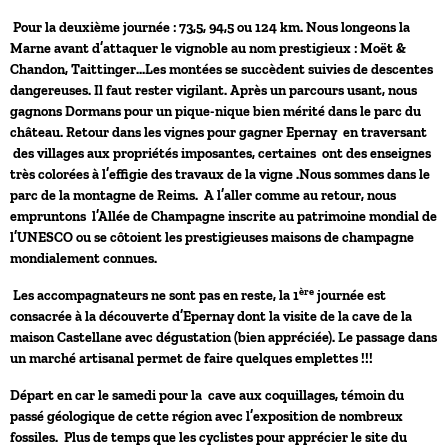
Pour la deuxième journée : 73,5, 94,5 ou 124 km. Nous longeons la
Marne avant d’attaquer le vignoble au nom prestigieux : Moët &
Chandon, Taittinger…Les montées se succèdent suivies de descentes
dangereuses. Il faut rester vigilant. Après un parcours usant, nous
gagnons Dormans pour un pique-nique bien mérité dans le parc du
château. Retour dans les vignes pour gagner Epernay en traversant
des villages aux propriétés imposantes, certaines ont des enseignes
très colorées à l’effigie des travaux de la vigne .Nous sommes dans le
parc de la montagne de Reims. A l’aller comme au retour, nous
empruntons l’Allée de Champagne inscrite au patrimoine mondial de
l’UNESCO ou se côtoient les prestigieuses maisons de champagne
mondialement connues.
ère
Les accompagnateurs ne sont pas en reste, la 1
journée est
consacrée à la découverte d’Epernay dont la visite de la cave de la
maison Castellane avec dégustation (bien appréciée). Le passage dans
un marché artisanal permet de faire quelques emplettes !!!
Départ en car le samedi pour la cave aux coquillages, témoin du
passé géologique de cette région avec l’exposition de nombreux
fossiles. Plus de temps que les cyclistes pour apprécier le site du